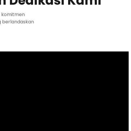
n Dedikasi Kami
a komitmen
g berlandaskan