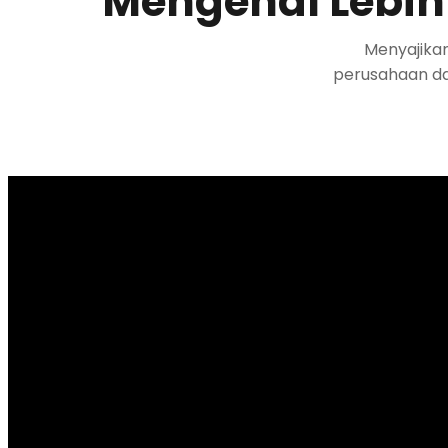
Mengenal Lebih
Menyajika
perusahaan da