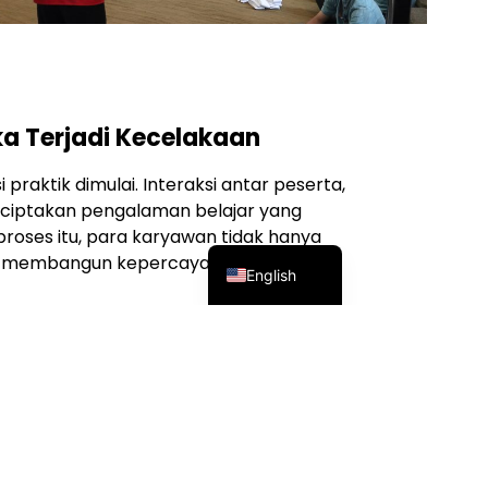
a Terjadi Kecelakaan
 praktik dimulai. Interaksi antar peserta,
enciptakan pengalaman belajar yang
proses itu, para karyawan tidak hanya
Indonesian
i membangun kepercayaan diri untuk
English