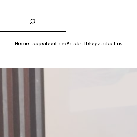
Home page
about me
Product
blog
contact us