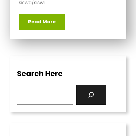
siswa/siswi…
Read More
Search Here
S
e
a
r
c
h