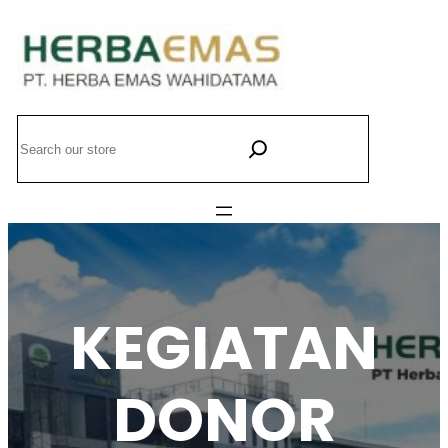
Lewati
ke
konten
Search
KEGIATAN
DONOR