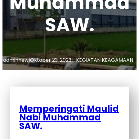
Muhammad
SAW.
adminhew
|
Oktober 23, 2023
|
KEGIATAN KEAGAMAAN
Memperingati Maulid
Nabi Muhammad
SAW.