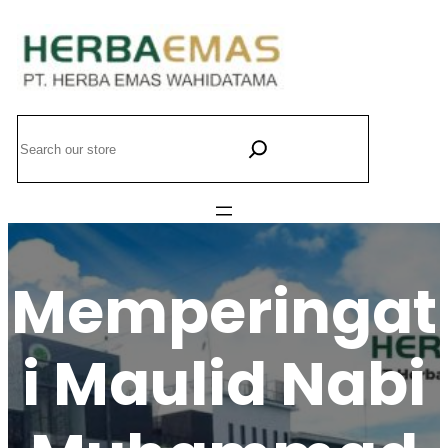
Lewati
ke
konten
Search
Memperingat
i Maulid Nabi