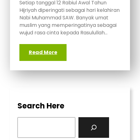
Setiap tanggal 12 Rabiul Awal Tahun
Hijriyah diperingati sebagai hari kelahiran
Nabi Muhammad SAW. Banyak umat
muslim yang memperingatinya sebagai
wujud rasa cinta kepada Rasulullah…
Read More
Search Here
S
e
a