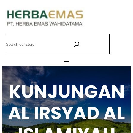
Lewati
ke
konten
Search
KUNJUNGAN
AL IRSYAD AL