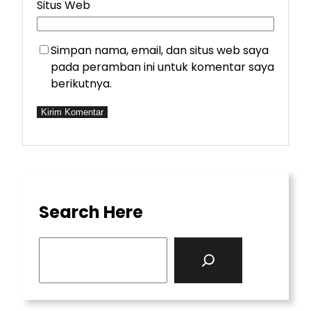
Situs Web
Simpan nama, email, dan situs web saya
pada peramban ini untuk komentar saya
berikutnya.
Search Here
S
e
a
r